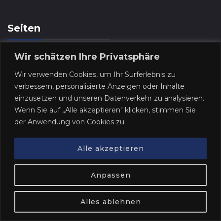
Seiten
Wir schätzen Ihre Privatsphäre
Bitcoin Bodensee 2025
Wir verwenden Cookies, um Ihr Surferlebnis zu
verbessern, personalisierte Anzeigen oder Inhalte
Impressum
einzusetzen und unseren Datenverkehr zu analysieren.
Wenn Sie auf „Alle akzeptieren" klicken, stimmen Sie
Privacy Policy
der Anwendung von Cookies zu.
Alle akzeptieren
Anpassen
© Copyright 2026
Bitcoin ₿odensee
. All Rights
Reserved.
Privacy Policy
Alles ablehnen